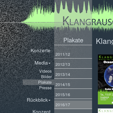
Plakate
Klan
Konzerte
2011/12
Media
2012/13
Videos
2013/14
Bilder
Plakate
2014/15
Presse
2015/16
Rückblick
2016/17
Konzept