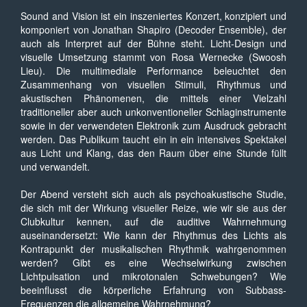
Sound and Vision ist ein inszeniertes Konzert, konzipiert und
komponiert von Jonathan Shapiro (Decoder Ensemble), der
auch als Interpret auf der Bühne steht. Licht-Design und
visuelle Umsetzung stammt von Rosa Wernecke (Swoosh
Lieu). Die multimediale Performance beleuchtet den
Zusammenhang von visuellen Stimuli, Rhythmus und
akustischen Phänomenen, die mittels einer Vielzahl
traditioneller aber auch unkonventioneller Schlaginstrumente
sowie in der verwendeten Elektronik zum Ausdruck gebracht
werden. Das Publikum taucht ein in ein intensives Spektakel
aus Licht und Klang, das den Raum über eine Stunde füllt
und verwandelt.
Der Abend versteht sich auch als psychoakustische Studie,
die sich mit der Wirkung visueller Reize, wie wir sie aus der
Clubkultur kennen, auf die auditive Wahrnehmung
auseinandersetzt: Wie kann der Rhythmus des Lichts als
Kontrapunkt der musikalischen Rhythmik wahrgenommen
werden? Gibt es eine Wechselwirkung zwischen
Lichtpulsation und mikrotonalen Schwebungen? Wie
beeinflusst die körperliche Erfahrung von Subbass-
Frequenzen die allgemeine Wahrnehmung?