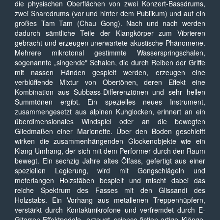
die physischen Oberflächen von zwei Konzert-Bassdrums,
zwei Snaredrums (vor und hinter dem Publikum) und auf ein
großes Tam Tam (Chau Gong). Nach und nach werden
dadurch sämtliche Teile der Klangkörper zum Vibrieren
gebracht und erzeugen unerwartete akustische Phänomene.
Mehrere mikrotonal gestimmte Wasserspringschalen,
sogenannte „singende" Schalen, die durch Reiben der Griffe
mit nassen Händen gespielt werden, erzeugen eine
verblüffende Mixtur von Obertönen, deren Effekt eine
Kombination aus Subbass-Differenztönen und sehr hellen
Summtönen ergibt. Ein spezielles neues Instrument,
zusammengesetzt aus alpinen Kuhglocken, erinnert an ein
überdimensionales Windspiel oder an die bewegten
Gliedmaßen einer Marionette. Über den Boden geschleift
wirken die zusammenhängenden Glockenobjekte wie ein
Klang-Umhang, der sich mit dem Performer durch den Raum
bewegt. Ein sechzig Jahre altes Ölfass, gefertigt aus einer
speziellen Legierung, wird mit Gongschlägeln und
meterlangen Holzstäben bespielt und mischt dabei das
reiche Spektrum des Fasses mit den Glissandi des
Holzstabs. Ein Vorhang aus metallenen Treppenhüpfern,
verstärkt durch Kontaktmikrofone und verfremdet durch E-
Gitarren-Effektpedale, erzeugt science-fiction-artige Klänge,