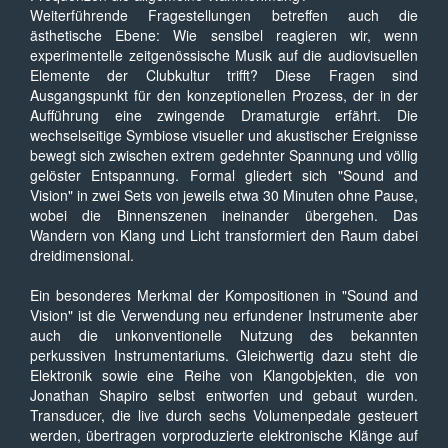
Weiterführende Fragestellungen betreffen auch die
ästhetische Ebene: Wie sensibel reagieren wir, wenn
experimentelle zeitgenössische Musik auf die audiovisuellen
Elemente der Clubkultur trifft? Diese Fragen sind
Ausgangspunkt für den konzeptionellen Prozess, der in der
Aufführung eine zwingende Dramaturgie erfährt. Die
wechselseitige Symbiose visueller und akustischer Ereignisse
bewegt sich zwischen extrem gedehnter Spannung und völlig
gelöster Entspannung. Formal gliedert sich "Sound and
Vision" in zwei Sets von jeweils etwa 30 Minuten ohne Pause,
wobei die Binnenszenen ineinander übergehen. Das
Wandern von Klang und Licht transformiert den Raum dabei
dreidimensional.
Ein besonderes Merkmal der Kompositionen in "Sound and
Vision" ist die Verwendung neu erfundener Instrumente aber
auch die unkonventionelle Nutzung des bekannten
perkussiven Instrumentariums. Gleichwertig dazu steht die
Elektronik sowie eine Reihe von Klangobjekten, die von
Jonathan Shapiro selbst entworfen und gebaut wurden.
Transducer, die live durch sechs Volumenpedale gesteuert
werden, übertragen vorproduzierte elektronische Klänge auf